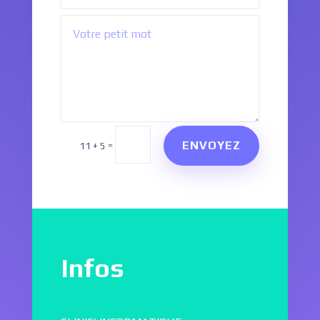
ENVOYEZ
=
11 + 5
Infos