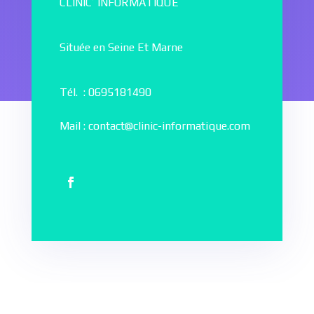
CLINIC’ INFORMATIQUE
Située en Seine Et Marne
Tél. : 0695181490
Mail : contact@clinic-informatique.com