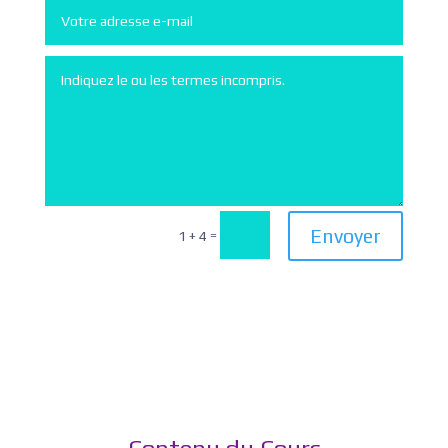
Envoyer
=
1 + 4