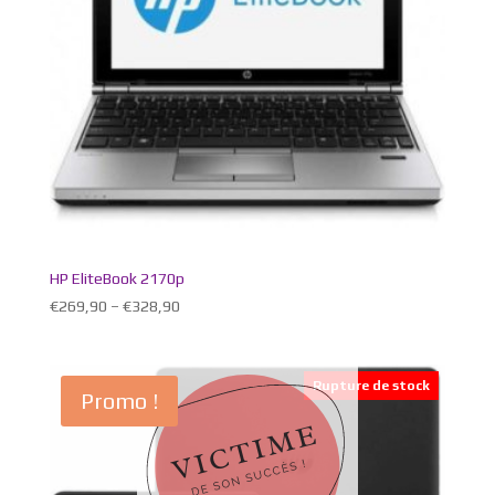
HP EliteBook 2170p
€
269,90
–
€
328,90
Rupture de stock
Promo !