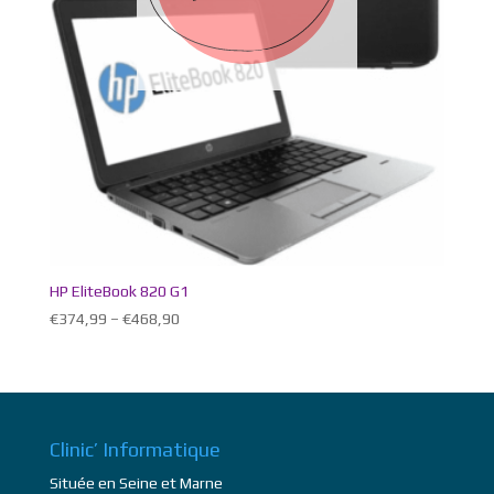
HP EliteBook 820 G1
€
374,99
–
€
468,90
Clinic’ Informatique
Située en Seine et Marne