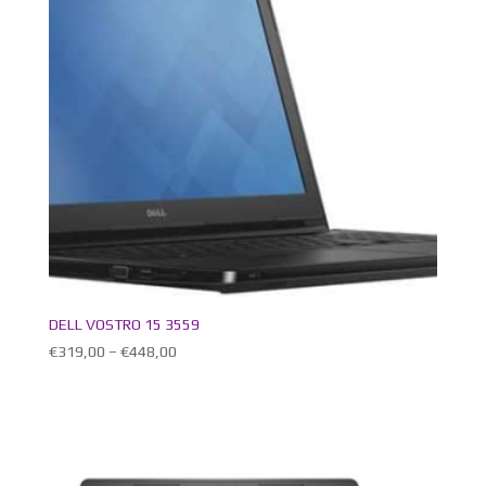
DELL VOSTRO 15 3559
€
319,00
–
€
448,00