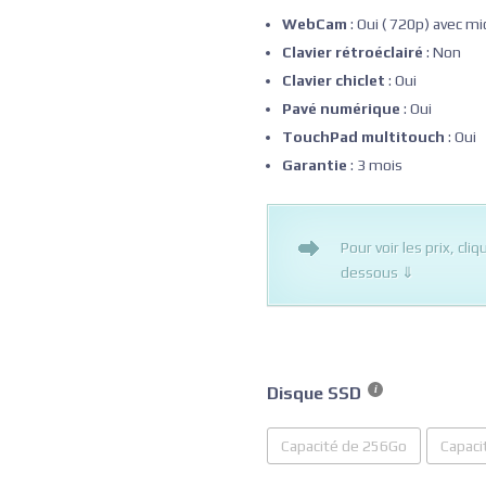
WebCam
: Oui ( 720p) avec m
Clavier rétroéclairé
: Non
Clavier chiclet
: Oui
Pavé numérique
: Oui
TouchPad multitouch
: Oui
Garantie
: 3 mois
Pour voir les prix, cli
dessous ⇓
Disque SSD
Capacité de 256Go
Capaci