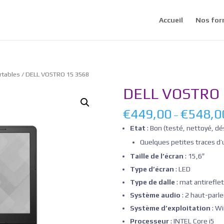
Accueil
Nos for
rtables
/ DELL VOSTRO 15 3568
DELL VOSTRO 
€
449,00
€
548,0
–
Etat
: Bon (testé, nettoyé, dé
Quelques petites traces d’
Taille de l’écran
: 15,6″
Type d’écran
: LED
Type de dalle
: mat antirefle
Système audio
: 2 haut-parle
Système d’exploitation
: Wi
Processeur
: INTEL Core i5