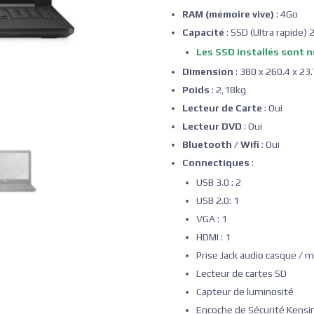
RAM (mémoire vive)
: 4Go
Capacité
: SSD (Ultra rapide
Les SSD installés sont 
Dimension
: 380 x 260.4 x 2
Poids
: 2,18kg
Lecteur de Carte
: Oui
Lecteur DVD
: Oui
Bluetooth / Wifi
: Oui
Connectiques
:
USB 3.0 : 2
USB 2.0: 1
VGA : 1
HDMI : 1
Prise Jack audio casque / mi
Lecteur de cartes SD
Capteur de luminosité
Encoche de Sécurité Kensi