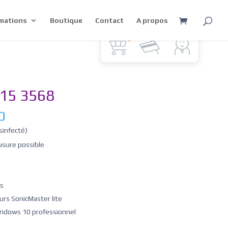
mations
Boutique
Contact
A propos
0
15 3568
0
sinfecté)
usure possible
ts
urs SonicMaster lite
ndows 10 professionnel