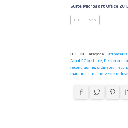
Suite Microsoft Office 201
Oui
Non
UGS :
ND
Catégorie :
Ordinateurs
Achat PC portable
,
Dell recondit
reconditionné
,
ordinateur recon
mareuil les meaux
,
vente ordin