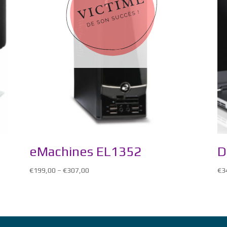
eMachines EL1352
D
€
199,00
–
€
307,00
€
3