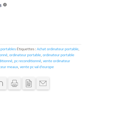
3
 portables
Étiquettes :
Achat ordinateur portable
,
ionné
,
ordinateur portable
,
ordinateur portable
ditionné
,
pc reconditionné
,
vente ordinateur
ateur meaux
,
vente pc val d'europe