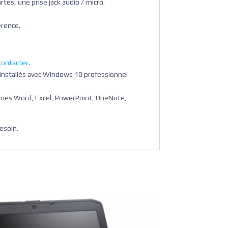
rtes, une prise jack audio / micro.
érence.
contacter
.
 installés avec Windows 10 professionnel
rammes Word, Excel, PowerPoint, OneNote,
esoin.