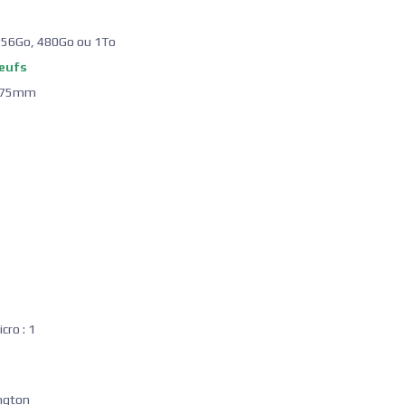
) 256Go, 480Go ou 1To
neufs
3.75mm
cro : 1
ngton