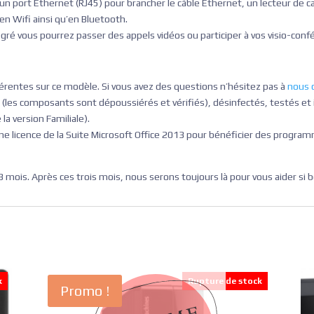
 un port Ethernet (RJ45) pour brancher le câble Ethernet, un lecteur de ca
n Wifi ainsi qu’en Bluetooth.
ré vous pourrez passer des appels vidéos ou participer à vos visio-conf
s
érentes sur ce modèle. Si vous avez des questions n’hésitez pas à
nous 
(les composants sont dépoussiérés et vérifiés), désinfectés, testés et
la version Familiale).
 une licence de la Suite Microsoft Office 2013 pour bénéficier des prog
 mois. Après ces trois mois, nous serons toujours là pour vous aider si b
k
Rupture de stock
Promo !