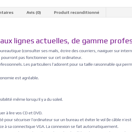
ntaires
Avis (0)
Produit reconditionné
aux lignes actuelles, de gamme profess
reautique (consulter ses mails, écrire des courriers, naviguer sur intern
ourront pas fonctionner sur cet ordinateur.
ofessionnels. Les particuliers l’adorent pour sa taille raisonnable qui pe
gonomie est agréable.
bilité même lorsqu’il y a du soleil.
er à lire vos CD et DVD.
é pour sécuriser l’ordinateur sur un bureau et éviter le vol (le câble n’est
ce à sa connectique VGA. La connexion se fait automatiquement.