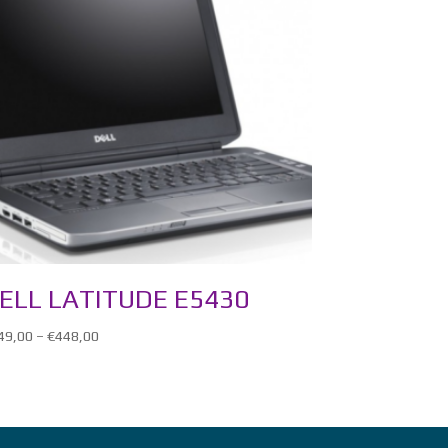
ELL LATITUDE E5430
49,00
–
€
448,00