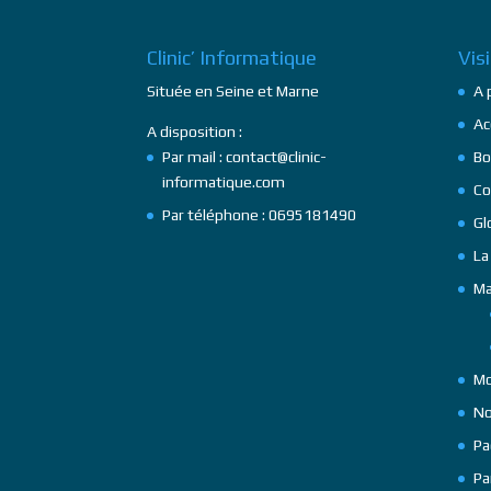
Clinic’ Informatique
Vis
Située en Seine et Marne
A 
Ac
A disposition :
Par mail : contact@clinic-
Bo
informatique.com
Co
Par téléphone : 0695181490
Gl
La
Ma
Mo
No
Pa
Pa