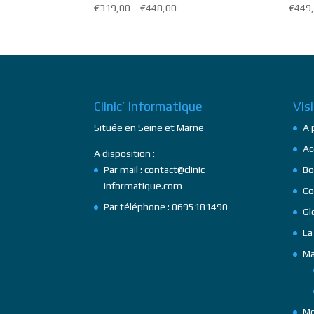
€
319,00
–
€
448,00
€
449
Clinic’ Informatique
Vis
Située en Seine et Marne
A 
Ac
A disposition :
Par mail : contact@clinic-
Bo
informatique.com
Co
Par téléphone : 0695181490
Gl
La
Ma
Mo