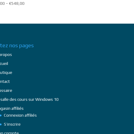
,00
–
€
548,00
itez nos pages
propos
cueil
utique
ntact
ossaire
 salle des cours sur Windows 10
gasin affiliés
Connexion affiliés
S’inscrire
n compte