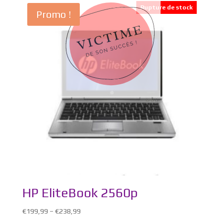
Rupture de stock
Promo !
HP EliteBook 2560p
€
199,99
–
€
238,99