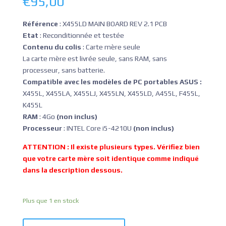
€
95,00
Référence
: X455LD MAIN BOARD REV 2.1 PCB
Etat
: Reconditionnée et testée
Contenu du colis
: Carte mère seule
La carte mère est livrée seule, sans RAM, sans
processeur, sans batterie.
Compatible avec les modèles de PC portables ASUS :
X455L, X455LA, X455LJ, X455LN, X455LD, A455L, F455L,
K455L
RAM
: 4Go
(non inclus)
Processeur
: INTEL Core i5-4210U
(non inclus)
ATTENTION : Il existe plusieurs types. Vérifiez bien
que votre carte mère soit identique comme indiqué
dans la description dessous.
Plus que 1 en stock