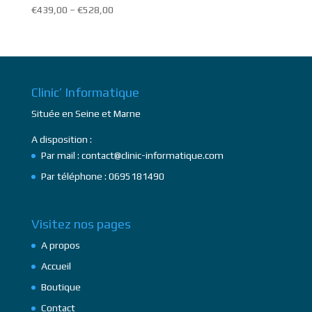
€
439,00
–
€
528,00
Clinic’ Informatique
Située en Seine et Marne
A disposition :
Par mail : contact@clinic-informatique.com
Par téléphone : 0695181490
Visitez nos pages
A propos
Accueil
Boutique
Contact