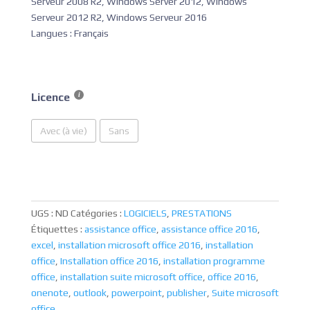
Serveur 2008 R2, Windows Server 2012, Windows
Serveur 2012 R2, Windows Serveur 2016
Langues : Français
Licence
Avec (à vie)
Sans
UGS :
ND
Catégories :
LOGICIELS
,
PRESTATIONS
Étiquettes :
assistance office
,
assistance office 2016
,
excel
,
installation microsoft office 2016
,
installation
office
,
Installation office 2016
,
installation programme
office
,
installation suite microsoft office
,
office 2016
,
onenote
,
outlook
,
powerpoint
,
publisher
,
Suite microsoft
office