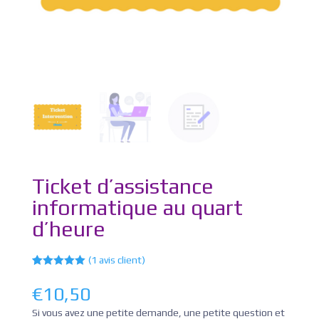
Ticket d’assistance
informatique au quart
d’heure
(
1
avis client)
Noté
1
5.00
sur 5
€
10,50
basé sur
notation
Si vous avez une petite demande, une petite question et
client