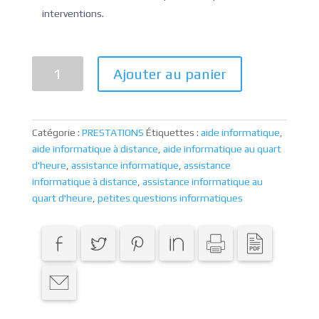
interventions.
quantité
Ajouter au panier
de
Ticket
d'assistance
informatique
Catégorie :
PRESTATIONS
Étiquettes :
aide informatique
,
au
aide informatique à distance
,
aide informatique au quart
quart
d'heure
,
assistance informatique
,
assistance
d'heure
informatique à distance
,
assistance informatique au
quart d'heure
,
petites questions informatiques