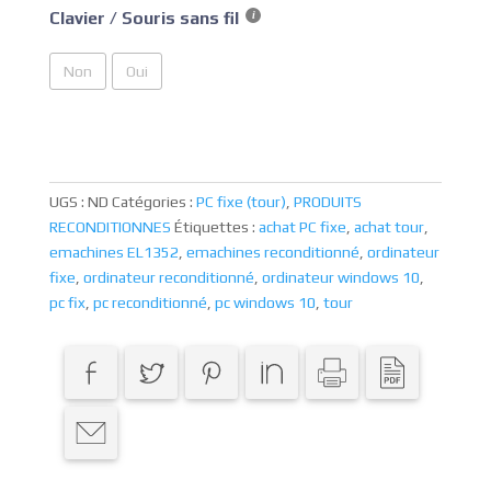
Clavier / Souris sans fil
Non
Oui
UGS :
ND
Catégories :
PC fixe (tour)
,
PRODUITS
RECONDITIONNES
Étiquettes :
achat PC fixe
,
achat tour
,
emachines EL1352
,
emachines reconditionné
,
ordinateur
fixe
,
ordinateur reconditionné
,
ordinateur windows 10
,
pc fix
,
pc reconditionné
,
pc windows 10
,
tour