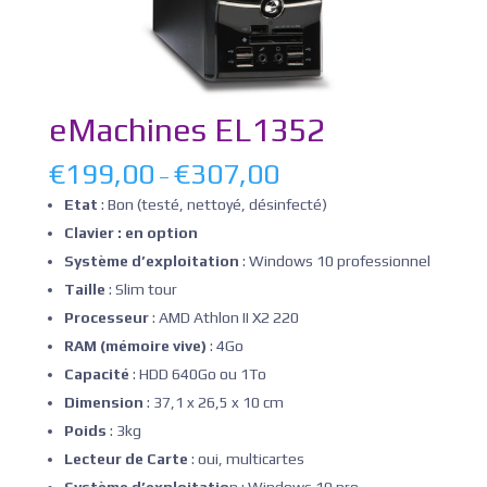
eMachines EL1352
€
199,00
€
307,00
–
Etat
: Bon (testé, nettoyé, désinfecté)
Clavier : en option
Système d’exploitation
: Windows 10 professionnel
Taille
: Slim tour
Processeur
: AMD Athlon II X2 220
RAM (mémoire vive)
: 4Go
Capacité
: HDD 640Go ou 1To
Dimension
: 37,1 x 26,5 x 10 cm
Poids
: 3kg
Lecteur de Carte
: oui, multicartes