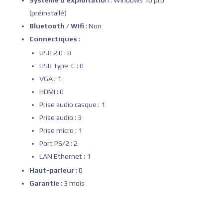
Système d’exploitatio
n : Windows 10 pro
(préinstallé)
Bluetooth / Wifi
: Non
Connectiques
:
USB 2.0 : 8
USB Type-C : 0
VGA : 1
HDMI : 0
Prise audio casque : 1
Prise audio : 3
Prise micro : 1
Port PS/2 : 2
LAN Ethernet : 1
Haut-parleur
: 0
Garantie
: 3 mois