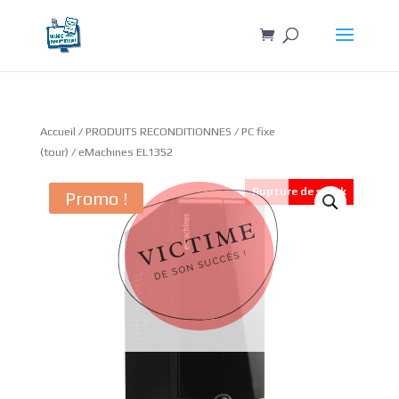
Accueil
/
PRODUITS RECONDITIONNES
/
PC fixe
(tour)
/ eMachines EL1352
Rupture de stock
Promo !