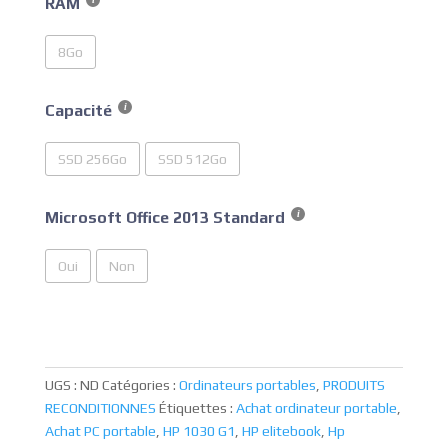
RAM
8Go
Capacité
SSD 256Go
SSD 512Go
Microsoft Office 2013 Standard
Oui
Non
UGS :
ND
Catégories :
Ordinateurs portables
,
PRODUITS
RECONDITIONNES
Étiquettes :
Achat ordinateur portable
,
Achat PC portable
,
HP 1030 G1
,
HP elitebook
,
Hp