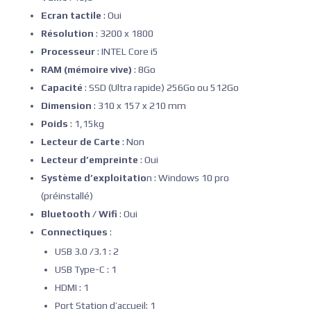
Ecran tactile
: Oui
Résolution
: 3200 x 1800
Processeur
: INTEL Core i5
RAM (mémoire vive)
: 8Go
Capacité
: SSD (Ultra rapide) 256Go ou 512Go
Dimension
: 310 x 157 x 210 mm
Poids
: 1,15kg
Lecteur de Carte
: Non
Lecteur d’empreinte
: Oui
Système d’exploitatio
n : Windows 10 pro
(préinstallé)
Bluetooth / Wifi
: Oui
Connectiques
:
USB 3.0 /3.1 : 2
USB Type-C : 1
HDMI : 1
Port Station d’accueil: 1